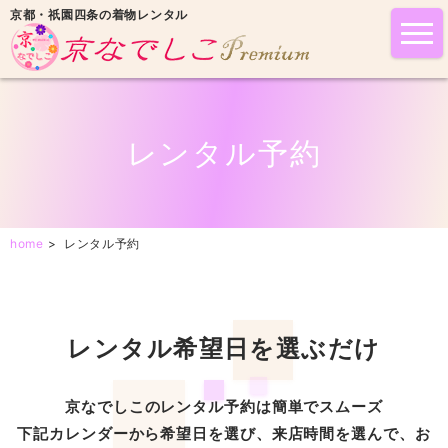
京都・祇園四条の着物レンタル
tog
nav
レンタル予約
home
>
レンタル予約
レンタル希望日を選ぶだけ
京なでしこのレンタル予約は簡単でスムーズ
下記カレンダーから希望日を選び、来店時間を選んで、お