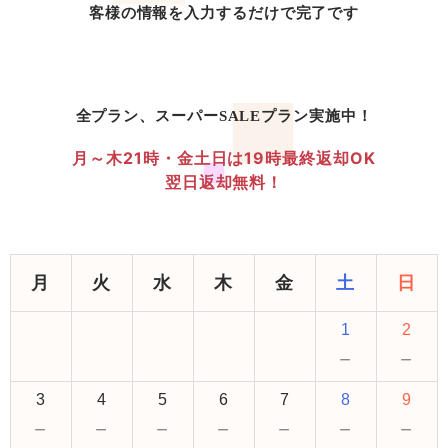
客様の情報を入力するだけで完了です
全プラン、スーパーSALEプラン実施中！
月～木21時・金土日は19時最終返却OK
翌日返却無料！
月
火
水
木
金
土
日
1
2
－
－
3
4
5
6
7
8
9
－
－
－
－
－
－
－