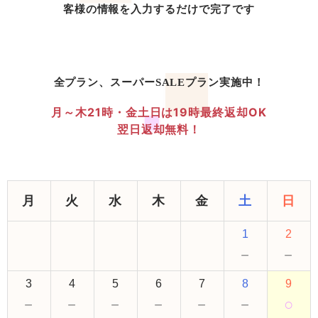
客様の情報を入力するだけで完了です
全プラン、スーパーSALEプラン実施中！
月～木21時・金土日は19時最終返却OK
翌日返却無料！
月
火
水
木
金
土
日
1
2
－
－
3
4
5
6
7
8
9
－
－
－
－
－
－
○