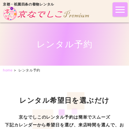
京都・祇園四条の着物レンタル
tog
nav
レンタル予約
home
>
レンタル予約
レンタル希望日を選ぶだけ
京なでしこのレンタル予約は簡単でスムーズ
下記カレンダーから希望日を選び、来店時間を選んで、お