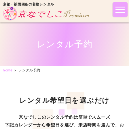
京都・祇園四条の着物レンタル
tog
nav
レンタル予約
home
>
レンタル予約
レンタル希望日を選ぶだけ
京なでしこのレンタル予約は簡単でスムーズ
下記カレンダーから希望日を選び、来店時間を選んで、お