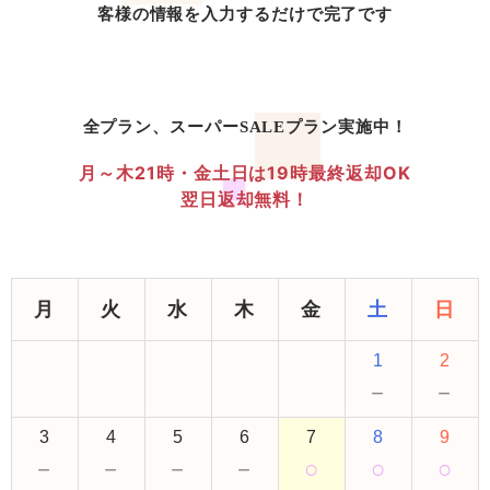
客様の情報を入力するだけで完了です
全プラン、スーパーSALEプラン実施中！
月～木21時・金土日は19時最終返却OK
翌日返却無料！
月
火
水
木
金
土
日
1
2
－
－
3
4
5
6
7
8
9
－
－
－
－
○
○
○