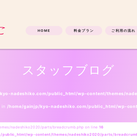
HOME
料金プラン
ご利用の流れ
スタッフブログ
/kyo-nadeshiko.com/public_html/wp-content/themes/nad
l in
/home/gainjp/kyo-nadeshiko.com/public_html/wp-con
hemes/nadeshiko2020/parts/breadcrumb.php on line
16
m/public_html/wp-content/themes/nadeshiko2020/parts/breadcrum