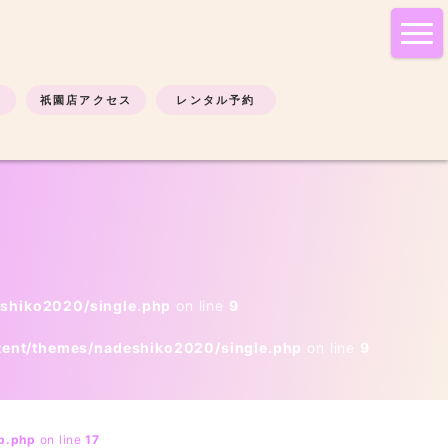
tog
nav
祇園店アクセス
レンタル予約
eshiko2020/single.php
on line
9
tent/themes/nadeshiko2020/single.php
on line
9
b.php
on line
17