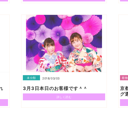
未分類
着物
2018/03/03
れ
3月3日本日のお客様です＾＾
京
グ
詳しく読む