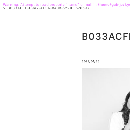
Warning
: Attempt to read property "name" on null in
/home/gainjp/k
>
B033ACFE-D9A2-4F3A-8408-5221EF526596
B033ACF
2022/01/25