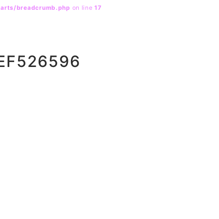
parts/breadcrumb.php
on line
17
EF526596