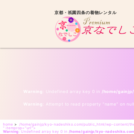
京都・祇園四条の着物レンタル
Warning
: Undefined array key 0 in
/home/gainjp
Warning
: Attempt to read property "name" on nul
home
>
/home/gainjp/kyo-nadeshiko.com/public_html/wp-content/t
" itemprop="url">
Warning
: Undefined array key 0 in
/home/gainjp/kyo-nadeshiko.co