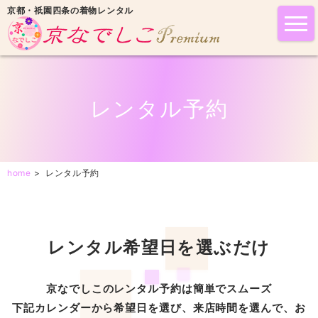
京都・祇園四条の着物レンタル
tog
nav
レンタル予約
home
>
レンタル予約
レンタル希望日を選ぶだけ
京なでしこのレンタル予約は簡単でスムーズ
下記カレンダーから希望日を選び、来店時間を選んで、お