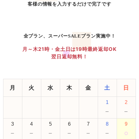
客様の情報を入力するだけで完了です
全プラン、スーパーSALEプラン実施中！
月～木21時・金土日は19時最終返却OK
翌日返却無料！
月
火
水
木
金
土
日
1
2
－
－
3
4
5
6
7
8
9
－
－
－
－
－
－
○