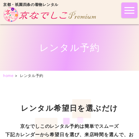
京都・祇園四条の着物レンタル
tog
nav
レンタル予約
home
>
レンタル予約
レンタル希望日を選ぶだけ
京なでしこのレンタル予約は簡単でスムーズ
下記カレンダーから希望日を選び、来店時間を選んで、お