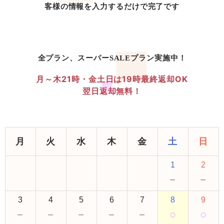
客様の情報を入力するだけで完了です
全プラン、スーパーSALEプラン実施中！
月～木21時・金土日は19時最終返却OK
翌日返却無料！
月
火
水
木
金
土
日
1
2
－
－
3
4
5
6
7
8
9
－
－
－
－
－
○
○