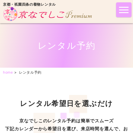
京都・祇園四条の着物レンタル
tog
nav
レンタル予約
home
>
レンタル予約
レンタル希望日を選ぶだけ
京なでしこのレンタル予約は簡単でスムーズ
下記カレンダーから希望日を選び、来店時間を選んで、お