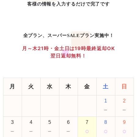
客様の情報を入力するだけで完了です
全プラン、スーパーSALEプラン実施中！
月～木21時・金土日は19時最終返却OK
翌日返却無料！
月
火
水
木
金
土
日
1
2
－
－
3
4
5
6
7
8
9
－
－
－
－
○
○
○