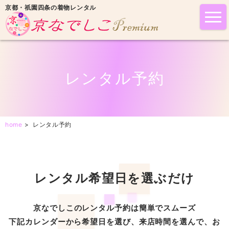
京都・祇園四条の着物レンタル
tog
nav
レンタル予約
home
>
レンタル予約
レンタル希望日を選ぶだけ
京なでしこのレンタル予約は簡単でスムーズ
下記カレンダーから希望日を選び、来店時間を選んで、お