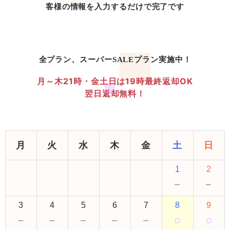
客様の情報を入力するだけで完了です
全プラン、スーパーSALEプラン実施中！
月～木21時・金土日は19時最終返却OK
翌日返却無料！
月
火
水
木
金
土
日
1
2
－
－
3
4
5
6
7
8
9
－
－
－
－
－
○
○