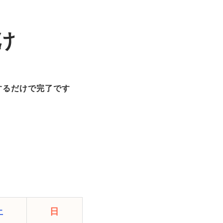
け
するだけで完了です
土
日