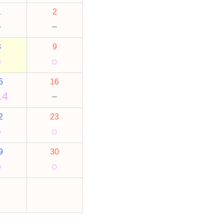
1
2
－
－
8
9
○
○
5
16
14
－
2
23
○
○
9
30
○
○