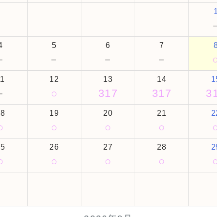
4
5
6
7
－
－
－
－
11
12
13
14
1
－
○
317
317
3
18
19
20
21
2
○
○
○
○
25
26
27
28
2
○
○
○
○