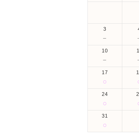
3
－
10
－
17
○
24
○
31
○