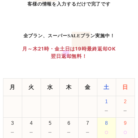
客様の情報を入力するだけで完了です
全プラン、スーパーSALEプラン実施中！
月～木21時・金土日は19時最終返却OK
翌日返却無料！
月
火
水
木
金
土
日
1
2
－
－
3
4
5
6
7
8
9
－
－
－
－
－
○
○