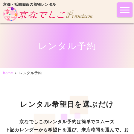
京都・祇園四条の着物レンタル
tog
nav
レンタル予約
home
>
レンタル予約
レンタル希望日を選ぶだけ
京なでしこのレンタル予約は簡単でスムーズ
下記カレンダーから希望日を選び、来店時間を選んで、お