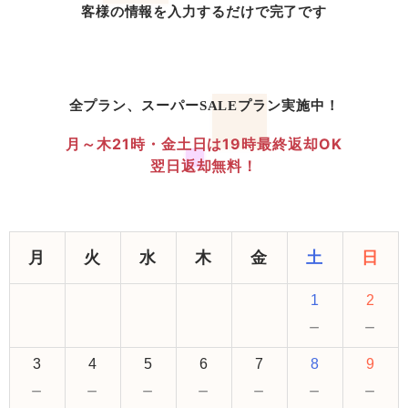
客様の情報を入力するだけで完了です
全プラン、スーパーSALEプラン実施中！
月～木21時・金土日は19時最終返却OK
翌日返却無料！
月
火
水
木
金
土
日
1
2
－
－
3
4
5
6
7
8
9
－
－
－
－
－
－
－