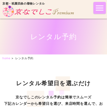
京都・祇園四条の着物レンタル
tog
nav
レンタル予約
home
>
レンタル予約
レンタル希望日を選ぶだけ
京なでしこのレンタル予約は簡単でスムーズ
下記カレンダーから希望日を選び、来店時間を選んで、お