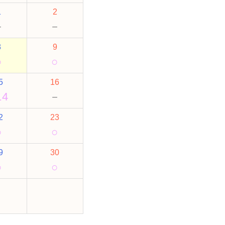
1
2
－
－
8
9
○
○
5
16
14
－
2
23
○
○
9
30
○
○