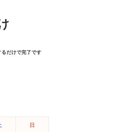
け
するだけで完了です
土
日