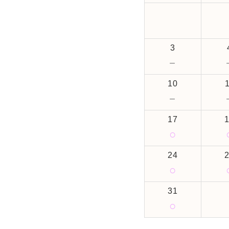
3
－
10
－
17
○
24
○
31
○