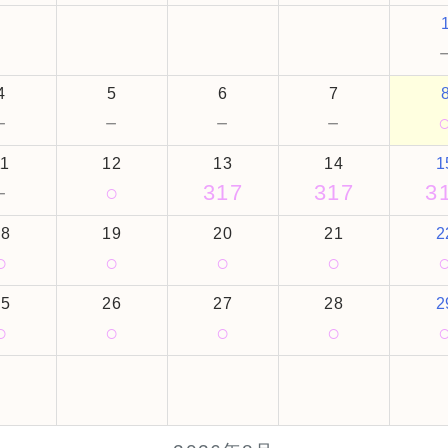
4
5
6
7
－
－
－
－
11
12
13
14
1
－
○
317
317
3
18
19
20
21
2
○
○
○
○
25
26
27
28
2
○
○
○
○