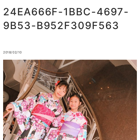
24EA666F-1BBC-4697-
9B53-B952F309F563
2018/02/10