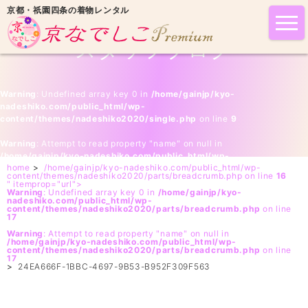
京都・祇園四条の着物レンタル
tog
nav
スタッフブログ
Warning
: Undefined array key 0 in
/home/gainjp/kyo-
nadeshiko.com/public_html/wp-
content/themes/nadeshiko2020/single.php
on line
9
Warning
: Attempt to read property "name" on null in
/home/gainjp/kyo-nadeshiko.com/public_html/wp-
home
>
/home/gainjp/kyo-nadeshiko.com/public_html/wp-
content/themes/nadeshiko2020/single.php
on line
9
content/themes/nadeshiko2020/parts/breadcrumb.php on line
16
" itemprop="url">
Warning
: Undefined array key 0 in
/home/gainjp/kyo-
nadeshiko.com/public_html/wp-
content/themes/nadeshiko2020/parts/breadcrumb.php
on line
17
Warning
: Attempt to read property "name" on null in
/home/gainjp/kyo-nadeshiko.com/public_html/wp-
content/themes/nadeshiko2020/parts/breadcrumb.php
on line
17
>
24EA666F-1BBC-4697-9B53-B952F309F563