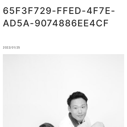
65F3F729-FFED-4F7E-
AD5A-9074886EE4CF
2022/01/25