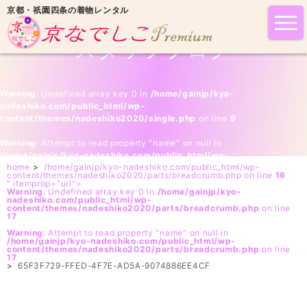
京都・祇園四条の着物レンタル
tog
nav
スタッフブログ
Warning
: Undefined array key 0 in
/home/gainjp/kyo-
nadeshiko.com/public_html/wp-
content/themes/nadeshiko2020/single.php
on line
9
Warning
: Attempt to read property "name" on null in
/home/gainjp/kyo-nadeshiko.com/public_html/wp-
home
>
/home/gainjp/kyo-nadeshiko.com/public_html/wp-
content/themes/nadeshiko2020/single.php
on line
9
content/themes/nadeshiko2020/parts/breadcrumb.php on line
16
" itemprop="url">
Warning
: Undefined array key 0 in
/home/gainjp/kyo-
nadeshiko.com/public_html/wp-
content/themes/nadeshiko2020/parts/breadcrumb.php
on line
17
Warning
: Attempt to read property "name" on null in
/home/gainjp/kyo-nadeshiko.com/public_html/wp-
content/themes/nadeshiko2020/parts/breadcrumb.php
on line
17
>
65F3F729-FFED-4F7E-AD5A-9074886EE4CF