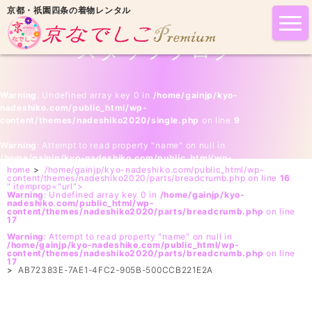
京都・祇園四条の着物レンタル
tog
nav
スタッフブログ
Warning
: Undefined array key 0 in
/home/gainjp/kyo-
nadeshiko.com/public_html/wp-
content/themes/nadeshiko2020/single.php
on line
9
Warning
: Attempt to read property "name" on null in
/home/gainjp/kyo-nadeshiko.com/public_html/wp-
home
>
/home/gainjp/kyo-nadeshiko.com/public_html/wp-
content/themes/nadeshiko2020/single.php
on line
9
content/themes/nadeshiko2020/parts/breadcrumb.php on line
16
" itemprop="url">
Warning
: Undefined array key 0 in
/home/gainjp/kyo-
nadeshiko.com/public_html/wp-
content/themes/nadeshiko2020/parts/breadcrumb.php
on line
17
Warning
: Attempt to read property "name" on null in
/home/gainjp/kyo-nadeshiko.com/public_html/wp-
content/themes/nadeshiko2020/parts/breadcrumb.php
on line
17
>
AB72383E-7AE1-4FC2-905B-500CCB221E2A