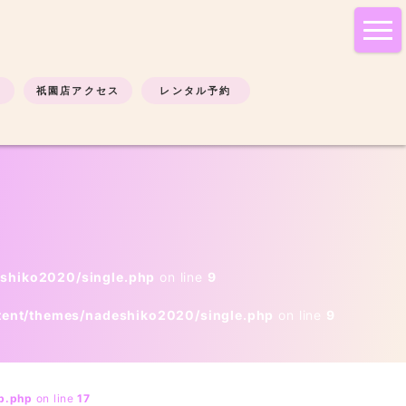
tog
nav
祇園店アクセス
レンタル予約
eshiko2020/single.php
on line
9
tent/themes/nadeshiko2020/single.php
on line
9
b.php
on line
17