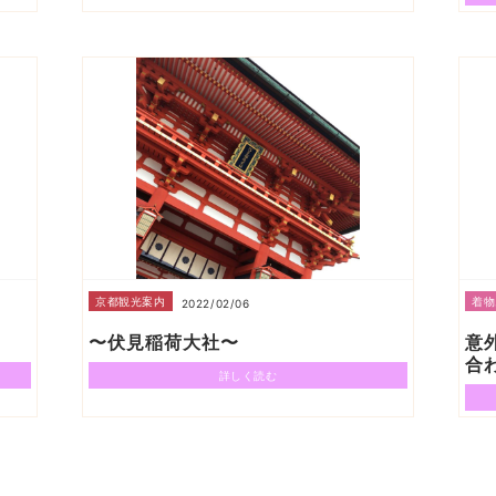
京都観光案内
着物
2022/02/06
〜伏見稲荷大社〜
意
合
詳しく読む