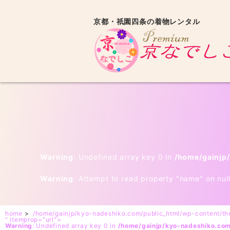
京都・祇園四条の着物レンタル
Warning
: Undefined array key 0 in
/home/gainjp
Warning
: Attempt to read property "name" on nul
home
>
/home/gainjp/kyo-nadeshiko.com/public_html/wp-content/t
" itemprop="url">
Warning
: Undefined array key 0 in
/home/gainjp/kyo-nadeshiko.co