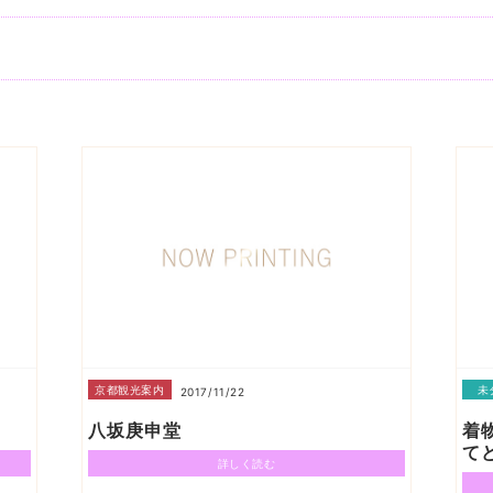
京都観光案内
未
2017/11/22
八坂庚申堂
着
て
詳しく読む