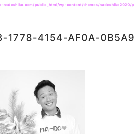
yo-nadeshiko.com/public_html/wp-content/themes/nadeshiko2020/
8-1778-4154-AF0A-0B5A