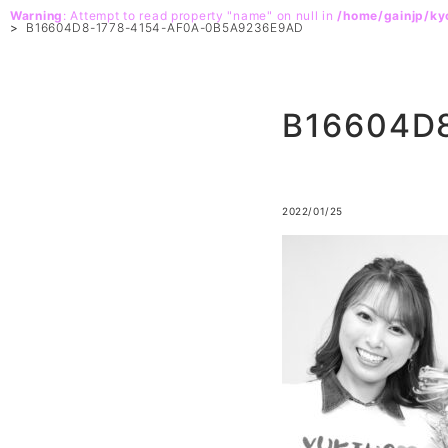
Warning
: Attempt to read property "name" on null in
/home/gainjp/k
>
B16604D8-1778-4154-AF0A-0B5A9236E9AD
B16604D
2022/01/25