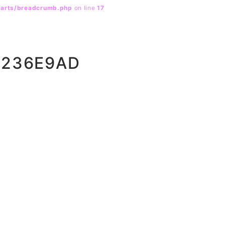
parts/breadcrumb.php
on line
17
9236E9AD