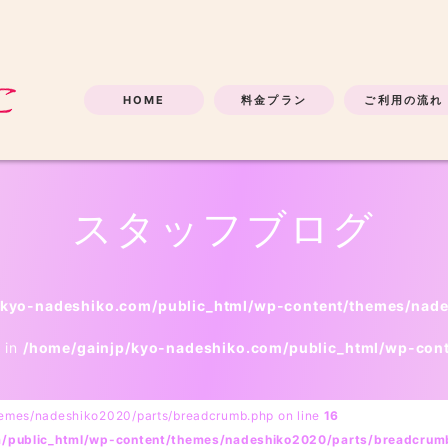
HOME
料金プラン
ご利用の流れ
スタッフブログ
/kyo-nadeshiko.com/public_html/wp-content/themes/nad
l in
/home/gainjp/kyo-nadeshiko.com/public_html/wp-con
hemes/nadeshiko2020/parts/breadcrumb.php on line
16
m/public_html/wp-content/themes/nadeshiko2020/parts/breadcrum