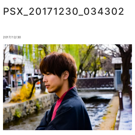
PSX_20171230_034302
2017/12/30