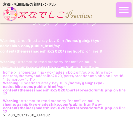
京都・祇園四条の着物レンタル
tog
nav
スタッフブログ
Warning
: Undefined array key 0 in
/home/gainjp/kyo-
nadeshiko.com/public_html/wp-
content/themes/nadeshiko2020/single.php
on line
9
Warning
: Attempt to read property "name" on null in
/home/gainjp/kyo-nadeshiko.com/public_html/wp-
home
>
/home/gainjp/kyo-nadeshiko.com/public_html/wp-
content/themes/nadeshiko2020/single.php
on line
9
content/themes/nadeshiko2020/parts/breadcrumb.php on line
16
" itemprop="url">
Warning
: Undefined array key 0 in
/home/gainjp/kyo-
nadeshiko.com/public_html/wp-
content/themes/nadeshiko2020/parts/breadcrumb.php
on line
17
Warning
: Attempt to read property "name" on null in
/home/gainjp/kyo-nadeshiko.com/public_html/wp-
content/themes/nadeshiko2020/parts/breadcrumb.php
on line
17
>
PSX_20171230_034302