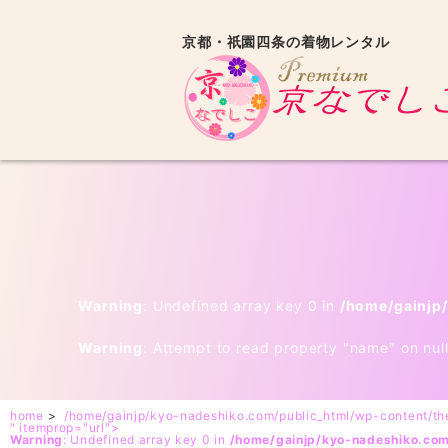
京都・祇園四条の着物レンタル
Warning
: Undefined array key 0 in
/home/gainjp
Warning
: Attempt to read property "name" on nul
home
>
/home/gainjp/kyo-nadeshiko.com/public_html/wp-content/t
" itemprop="url">
Warning
: Undefined array key 0 in
/home/gainjp/kyo-nadeshiko.co