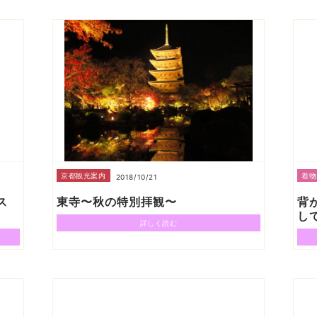
京都観光案内
着物
2018/10/21
ス
東寺〜秋の特別拝観〜
背
し
詳しく読む