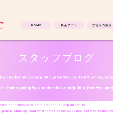
HOME
料金プラン
ご利用の流れ
スタッフブログ
/kyo-nadeshiko.com/public_html/wp-content/themes/nad
l in
/home/gainjp/kyo-nadeshiko.com/public_html/wp-con
hemes/nadeshiko2020/parts/breadcrumb.php on line
16
m/public_html/wp-content/themes/nadeshiko2020/parts/breadcrum