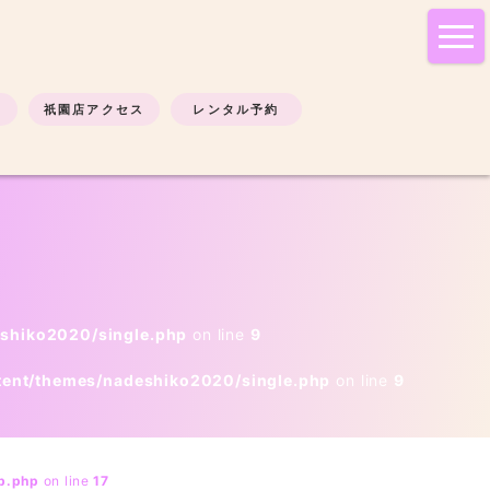
tog
nav
祇園店アクセス
レンタル予約
eshiko2020/single.php
on line
9
tent/themes/nadeshiko2020/single.php
on line
9
b.php
on line
17