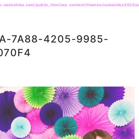
yo-nadeshiko.com/public_html/wp-content/themes/nadeshiko2020/
A-7A88-4205-9985-
070F4