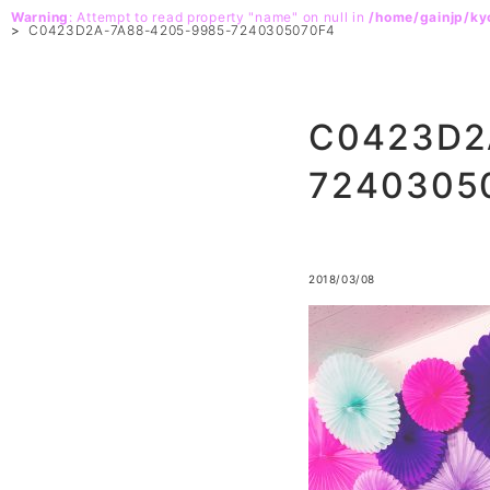
Warning
: Attempt to read property "name" on null in
/home/gainjp/k
>
C0423D2A-7A88-4205-9985-7240305070F4
C0423D2
7240305
2018/03/08