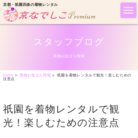
京都・祇園四条の着物レンタル
tog
nav
スタッフブログ
着物お役立ち情報
home
>
着物お役立ち情報
>
祇園を着物レンタルで観光！楽しむための
注意点
祇園を着物レンタルで観
光！楽しむための注意点