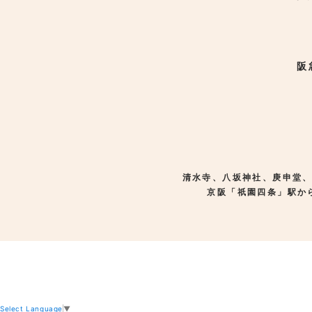
阪
清水寺、八坂神社、庚申堂
京阪「祇園四条」駅か
Select Language
▼