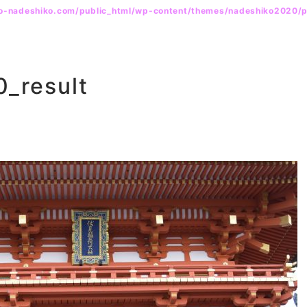
yo-nadeshiko.com/public_html/wp-content/themes/nadeshiko2020/
_result