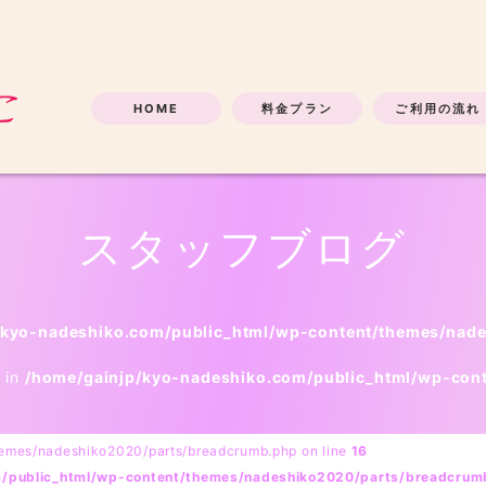
HOME
料金プラン
ご利用の流れ
スタッフブログ
/kyo-nadeshiko.com/public_html/wp-content/themes/nad
l in
/home/gainjp/kyo-nadeshiko.com/public_html/wp-con
hemes/nadeshiko2020/parts/breadcrumb.php on line
16
m/public_html/wp-content/themes/nadeshiko2020/parts/breadcrum