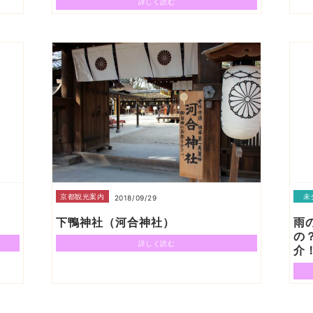
詳しく読む
京都観光案内
未
2018/09/29
下鴨神社（河合神社）
雨
の
詳しく読む
介