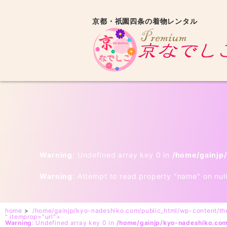
京都・祇園四条の着物レンタル
Warning
: Undefined array key 0 in
/home/gainjp
Warning
: Attempt to read property "name" on nul
home
>
/home/gainjp/kyo-nadeshiko.com/public_html/wp-content/t
" itemprop="url">
Warning
: Undefined array key 0 in
/home/gainjp/kyo-nadeshiko.co