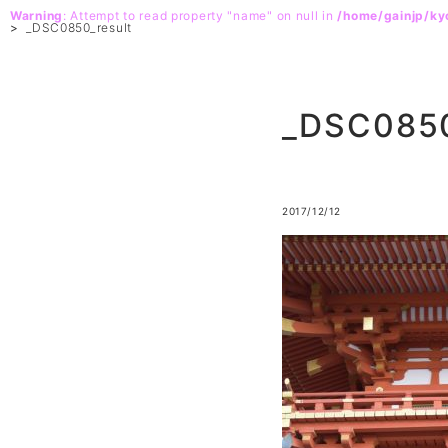
Warning
: Attempt to read property "name" on null in
/home/gainjp/k
>
_DSC0850_result
_DSC0850
2017/12/12