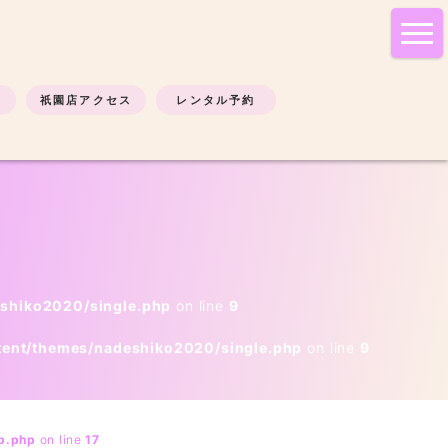
tog
nav
祇園店アクセス
レンタル予約
eshiko2020/single.php
on line
9
tent/themes/nadeshiko2020/single.php
on line
9
b.php
on line
17