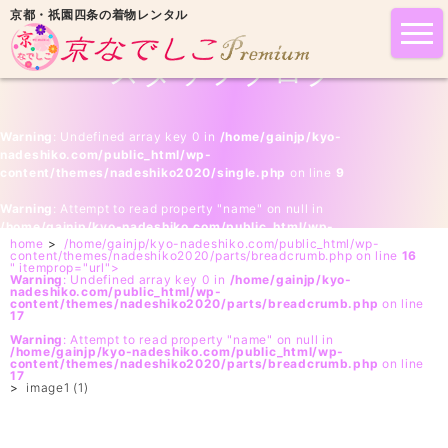
京都・祇園四条の着物レンタル
tog
nav
スタッフブログ
Warning
: Undefined array key 0 in
/home/gainjp/kyo-
nadeshiko.com/public_html/wp-
content/themes/nadeshiko2020/single.php
on line
9
Warning
: Attempt to read property "name" on null in
/home/gainjp/kyo-nadeshiko.com/public_html/wp-
home
>
/home/gainjp/kyo-nadeshiko.com/public_html/wp-
content/themes/nadeshiko2020/single.php
on line
9
content/themes/nadeshiko2020/parts/breadcrumb.php on line
16
" itemprop="url">
Warning
: Undefined array key 0 in
/home/gainjp/kyo-
nadeshiko.com/public_html/wp-
content/themes/nadeshiko2020/parts/breadcrumb.php
on line
17
Warning
: Attempt to read property "name" on null in
/home/gainjp/kyo-nadeshiko.com/public_html/wp-
content/themes/nadeshiko2020/parts/breadcrumb.php
on line
17
>
image1 (1)