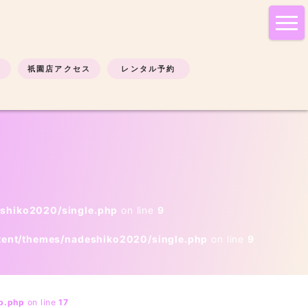
tog
nav
祇園店アクセス
レンタル予約
eshiko2020/single.php
on line
9
tent/themes/nadeshiko2020/single.php
on line
9
b.php
on line
17