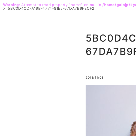
Warning
: Attempt to read property "name" on null in
/home/gainjp/k
>
5BC0D4CD-A19B-4774-81E5-67DA7B9FECF2
5BC0D4C
67DA7B9
2018/11/08