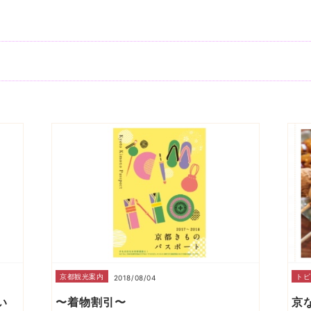
京都観光案内
トピ
2018/08/04
い
〜着物割引〜
京