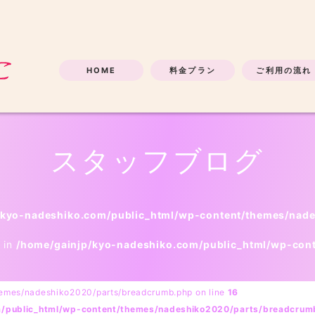
HOME
料金プラン
ご利用の流れ
スタッフブログ
/kyo-nadeshiko.com/public_html/wp-content/themes/nad
l in
/home/gainjp/kyo-nadeshiko.com/public_html/wp-con
hemes/nadeshiko2020/parts/breadcrumb.php on line
16
m/public_html/wp-content/themes/nadeshiko2020/parts/breadcrum