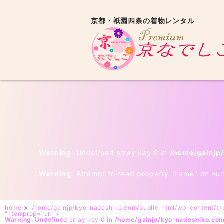
京都・祇園四条の着物レンタル
Warning
: Undefined array key 0 in
/home/gainjp
Warning
: Attempt to read property "name" on nul
home
>
/home/gainjp/kyo-nadeshiko.com/public_html/wp-content/t
" itemprop="url">
Warning
: Undefined array key 0 in
/home/gainjp/kyo-nadeshiko.co