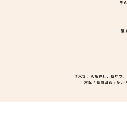
〒6
阪
清水寺、八坂神社、庚申堂
京阪「祇園四条」駅か