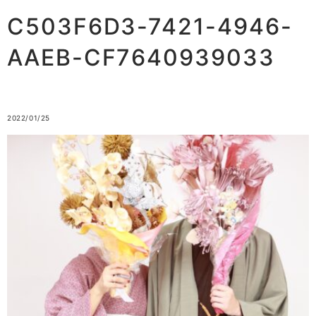
C503F6D3-7421-4946-
AAEB-CF7640939033
2022/01/25