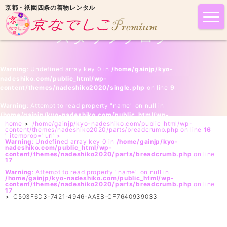
京都・祇園四条の着物レンタル
tog
nav
スタッフブログ
Warning
: Undefined array key 0 in
/home/gainjp/kyo-
nadeshiko.com/public_html/wp-
content/themes/nadeshiko2020/single.php
on line
9
Warning
: Attempt to read property "name" on null in
/home/gainjp/kyo-nadeshiko.com/public_html/wp-
home
>
/home/gainjp/kyo-nadeshiko.com/public_html/wp-
content/themes/nadeshiko2020/single.php
on line
9
content/themes/nadeshiko2020/parts/breadcrumb.php on line
16
" itemprop="url">
Warning
: Undefined array key 0 in
/home/gainjp/kyo-
nadeshiko.com/public_html/wp-
content/themes/nadeshiko2020/parts/breadcrumb.php
on line
17
Warning
: Attempt to read property "name" on null in
/home/gainjp/kyo-nadeshiko.com/public_html/wp-
content/themes/nadeshiko2020/parts/breadcrumb.php
on line
17
>
C503F6D3-7421-4946-AAEB-CF7640939033