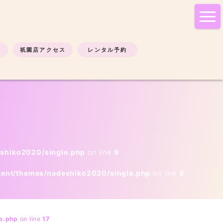
tog
nav
祇園店アクセス
レンタル予約
eshiko2020/single.php
on line
9
tent/themes/nadeshiko2020/single.php
on line
9
b.php
on line
17