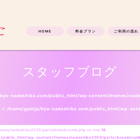
HOME
料金プラン
ご利用の流れ
スタッフブログ
/kyo-nadeshiko.com/public_html/wp-content/themes/nad
l in
/home/gainjp/kyo-nadeshiko.com/public_html/wp-con
hemes/nadeshiko2020/parts/breadcrumb.php on line
16
m/public_html/wp-content/themes/nadeshiko2020/parts/breadcrum