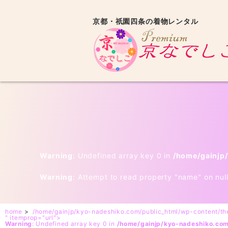
京都・祇園四条の着物レンタル
Warning
: Undefined array key 0 in
/home/gainjp
Warning
: Attempt to read property "name" on nul
home
>
/home/gainjp/kyo-nadeshiko.com/public_html/wp-content/t
" itemprop="url">
Warning
: Undefined array key 0 in
/home/gainjp/kyo-nadeshiko.co