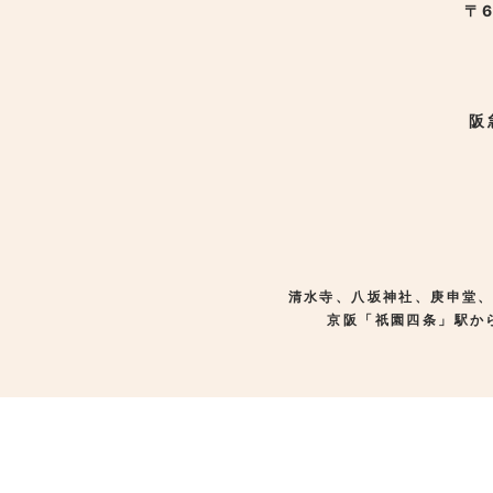
〒6
阪
清水寺、八坂神社、庚申堂
京阪「祇園四条」駅か