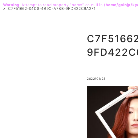
Warning
: Attempt to read property "name" on null in
/home/gainjp/k
>
C7F51662-04D8-4B9C-A7BB-9FD422C6A2F1
C7F5166
9FD422C
2022/01/25