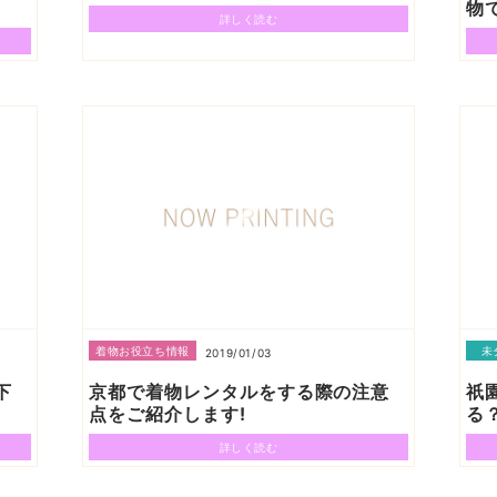
物
詳しく読む
着物お役立ち情報
未
2019/01/03
下
京都で着物レンタルをする際の注意
祇
点をご紹介します!
る
詳しく読む