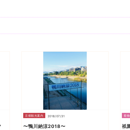
京都観光案内
着物
2018/07/31
か?
〜鴨川納涼2018〜
祇