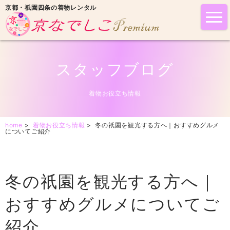
京都・祇園四条の着物レンタル
tog
nav
スタッフブログ
着物お役立ち情報
home
>
着物お役立ち情報
>
冬の祇園を観光する方へ｜おすすめグルメ
についてご紹介
冬の祇園を観光する方へ｜
おすすめグルメについてご
紹介