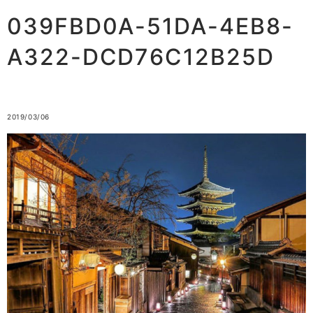
039FBD0A-51DA-4EB8-
A322-DCD76C12B25D
2019/03/06