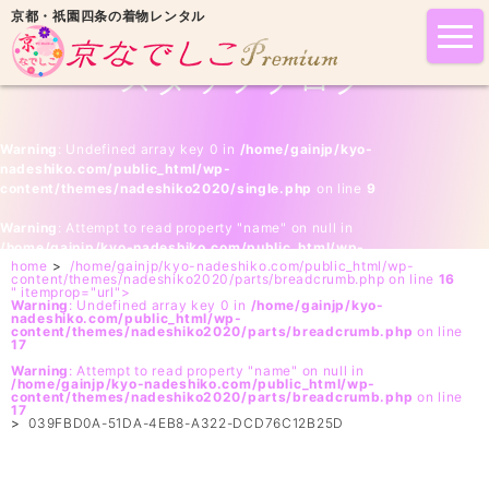
京都・祇園四条の着物レンタル
tog
nav
スタッフブログ
Warning
: Undefined array key 0 in
/home/gainjp/kyo-
nadeshiko.com/public_html/wp-
content/themes/nadeshiko2020/single.php
on line
9
Warning
: Attempt to read property "name" on null in
/home/gainjp/kyo-nadeshiko.com/public_html/wp-
home
>
/home/gainjp/kyo-nadeshiko.com/public_html/wp-
content/themes/nadeshiko2020/single.php
on line
9
content/themes/nadeshiko2020/parts/breadcrumb.php on line
16
" itemprop="url">
Warning
: Undefined array key 0 in
/home/gainjp/kyo-
nadeshiko.com/public_html/wp-
content/themes/nadeshiko2020/parts/breadcrumb.php
on line
17
Warning
: Attempt to read property "name" on null in
/home/gainjp/kyo-nadeshiko.com/public_html/wp-
content/themes/nadeshiko2020/parts/breadcrumb.php
on line
17
>
039FBD0A-51DA-4EB8-A322-DCD76C12B25D