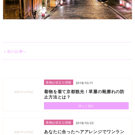
< 前の記事へ
着物お役立ち情報
2018/10/11
着物を着て京都観光！草履の靴擦れの防
止方法とは？
詳しく読む
着物お役立ち情報
2018/10/23
あなたに合ったヘアアレンジでワンラン