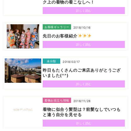
ク上の着物の着こなしへ！
詳しく読む
お客様ギャラリー
2018/10/16
先日のお客様紹介
詳しく読む
未分類
2018/02/17
昨日もたくさんのご来店ありがとうござ
いました(^^)
詳しく読む
着物お役立ち情報
2018/11/28
着物に似合う髪型は？前髪なしでいつも
と違う自分を見せる
詳しく読む