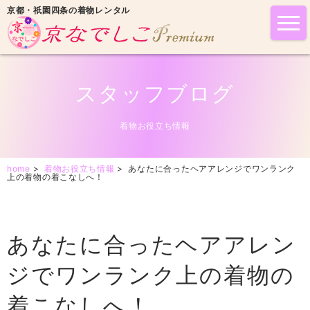
京都・祇園四条の着物レンタル
tog
nav
スタッフブログ
着物お役立ち情報
home
>
着物お役立ち情報
>
あなたに合ったヘアアレンジでワンランク
上の着物の着こなしへ！
あなたに合ったヘアアレン
ジでワンランク上の着物の
着こなしへ！