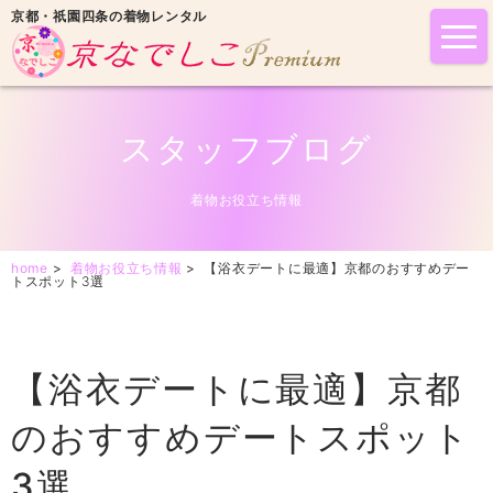
京都・祇園四条の着物レンタル
tog
nav
スタッフブログ
着物お役立ち情報
home
>
着物お役立ち情報
>
【浴衣デートに最適】京都のおすすめデー
トスポット3選
【浴衣デートに最適】京都
のおすすめデートスポット
3選