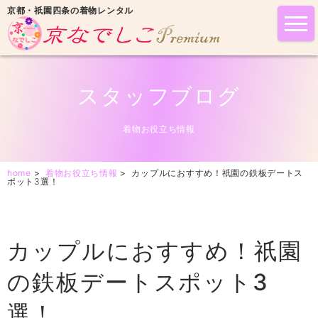
京都・祇園四条の着物レンタル
tog
nav
スタッフブログ
着物お役立ち情報
home
>
着物お役立ち情報
>
カップルにおすすめ！祇園の鉄板デートス
ポット3選！
カップルにおすすめ！祇園
の鉄板デートスポット3
選！