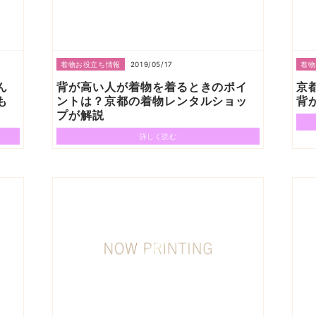
2019/05/17
着物お役立ち情報
着物
ん
背が高い人が着物を着るときのポイ
京
も
ントは？京都の着物レンタルショッ
背
プが解説
詳しく読む