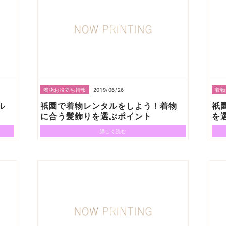
2019/06/26
着物お役立ち情報
着物
ル
祇園で着物レンタルをしよう！着物
祇
に合う髪飾りを選ぶポイント
を
詳しく読む