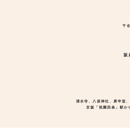
〒6
阪
清水寺、八坂神社、庚申堂
京阪「祇園四条」駅か