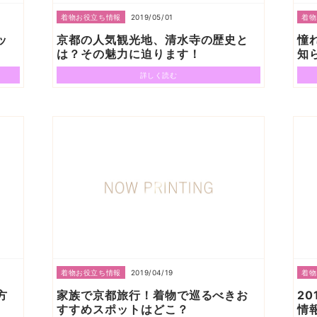
2019/05/01
着物お役立ち情報
着物
ッ
京都の人気観光地、清水寺の歴史と
憧
は？その魅力に迫ります！
知
詳しく読む
2019/04/19
着物お役立ち情報
着物
方
家族で京都旅行！着物で巡るべきお
2
すすめスポットはどこ？
情